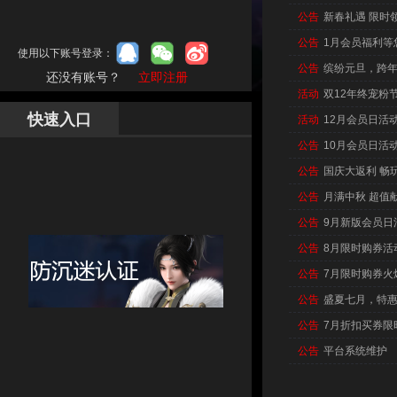
公告
新春礼遇 限时
公告
1月会员福利等
使用以下账号登录：
公告
缤纷元旦，跨
还没有账号？
立即注册
活动
双12年终宠粉
快速入口
活动
12月会员日活
公告
10月会员日活
公告
国庆大返利 畅
公告
月满中秋 超值
公告
9月新版会员日
公告
8月限时购券活
公告
7月限时购券火
公告
盛夏七月，特
公告
7月折扣买券限
公告
平台系统维护