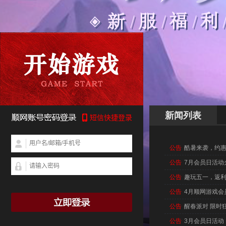
新闻列表
公告
酷暑来袭，约惠
公告
7月会员日活动
公告
趣玩五一，返
公告
4月顺网游戏会
公告
醒春派对 限时
公告
3月会员日活动